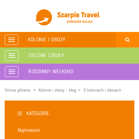
KOLONIE I OBOZY
Rozwiń
nawigację
ZIELONE SZKOŁY
Rozwiń
nawigację
RODZINNY WEEKEND
Rozwiń
nawigację
Strona główna
Kolonie i obozy - blog
O koloniach i obozach
KATEGORIE:
Najnowsze