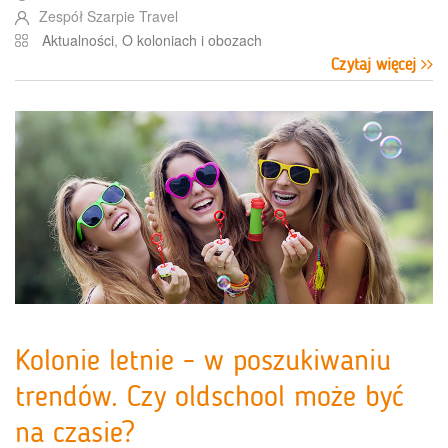
Zespół Szarpie Travel
Aktualności
,
O koloniach i obozach
Czytaj więcej
Kolonie letnie - w poszukiwaniu
trendów. Czy oldschool może być
na czasie?