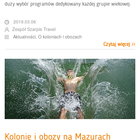
duży wybór programów dedykowany każdej grupie wiekowej.
2019.03.06
Zespół Szarpie Travel
Aktualności
,
O koloniach i obozach
Czytaj więcej
Kolonie i obozy na Mazurach