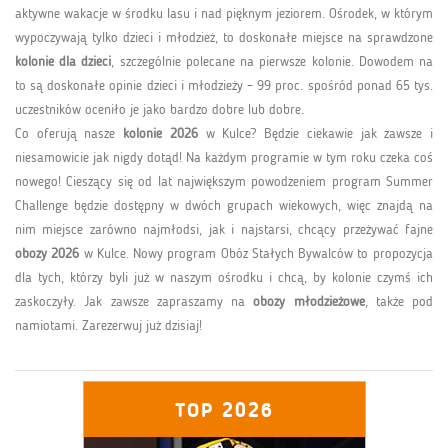
aktywne wakacje w środku lasu i nad pięknym jeziorem. Ośrodek, w którym
wypoczywają tylko dzieci i młodzież, to doskonałe miejsce na sprawdzone
kolonie dla dzieci
, szczególnie polecane na pierwsze kolonie. Dowodem na
to są doskonałe opinie dzieci i młodzieży – 99 proc. spośród ponad 65 tys.
uczestników oceniło je jako bardzo dobre lub dobre.
Co oferują nasze
kolonie 2026
w Kulce? Będzie ciekawie jak zawsze i
niesamowicie jak nigdy dotąd! Na każdym programie w tym roku czeka coś
nowego! Cieszący się od lat największym powodzeniem program Summer
Challenge będzie dostępny w dwóch grupach wiekowych, więc znajdą na
nim miejsce zarówno najmłodsi, jak i najstarsi, chcący przeżywać fajne
obozy 2026
w Kulce. Nowy program Obóz Stałych Bywalców to propozycja
dla tych, którzy byli już w naszym ośrodku i chcą, by kolonie czymś ich
zaskoczyły. Jak zawsze zapraszamy na
obozy młodzieżowe
, także pod
namiotami. Zarezerwuj już dzisiaj!
TOP 2026