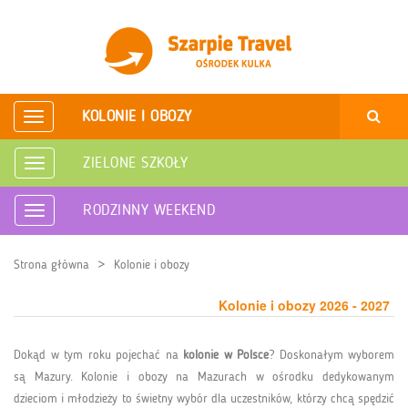
KOLONIE I OBOZY
Rozwiń
nawigację
ZIELONE SZKOŁY
Rozwiń
nawigację
RODZINNY WEEKEND
Rozwiń
nawigację
Strona główna
Kolonie i obozy
Kolonie i obozy 2026 - 2027
Dokąd w tym roku pojechać na
kolonie w Polsce
? Doskonałym wyborem
są Mazury. Kolonie i obozy na Mazurach w ośrodku dedykowanym
dzieciom i młodzieży to świetny wybór dla uczestników, którzy chcą spędzić