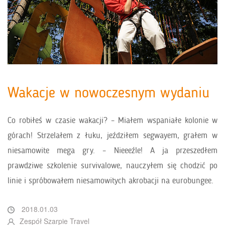
Wakacje w nowoczesnym wydaniu
Co robiłeś w czasie wakacji? – Miałem wspaniałe kolonie w
górach! Strzelałem z łuku, jeździłem segwayem, grałem w
niesamowite mega gry. – Nieeeźle! A ja przeszedłem
prawdziwe szkolenie survivalowe, nauczyłem się chodzić po
linie i spróbowałem niesamowitych akrobacji na eurobungee.
2018.01.03
Zespół Szarpie Travel