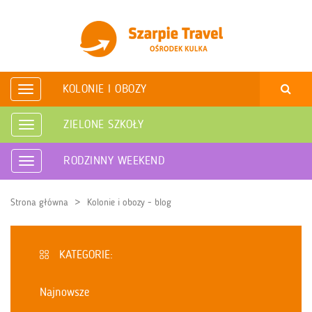
KOLONIE I OBOZY
Rozwiń
nawigację
ZIELONE SZKOŁY
Rozwiń
nawigację
RODZINNY WEEKEND
Rozwiń
nawigację
Strona główna
Kolonie i obozy - blog
KATEGORIE:
Najnowsze