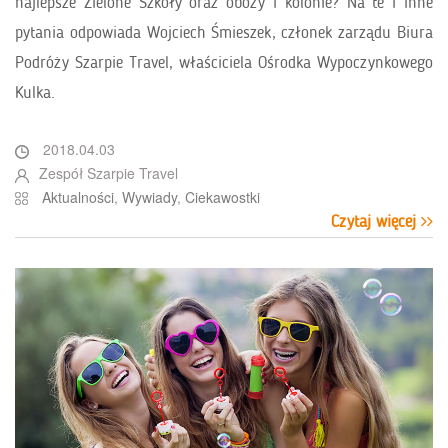
najlepsze Zielone Szkoły oraz obozy i kolonie? Na te i inne
pytania odpowiada Wojciech Śmieszek, członek zarządu Biura
Podróży Szarpie Travel, właściciela Ośrodka Wypoczynkowego
Kulka.
2018.04.03
Zespół Szarpie Travel
Aktualności
,
Wywiady
,
Ciekawostki
Czytaj więcej