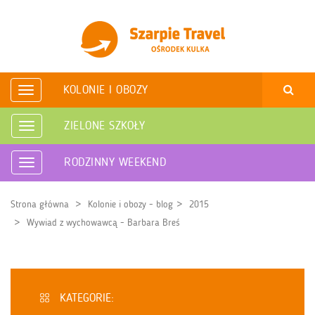
KOLONIE I OBOZY
Rozwiń
nawigację
ZIELONE SZKOŁY
Rozwiń
nawigację
RODZINNY WEEKEND
Rozwiń
nawigację
Strona główna
Kolonie i obozy - blog
2015
Wywiad z wychowawcą - Barbara Breś
KATEGORIE: