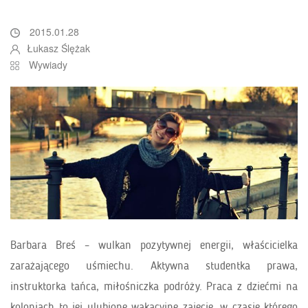
2015.01.28
Łukasz Ślężak
Wywiady
Barbara Breś – wulkan pozytywnej energii, właścicielka
zarażającego uśmiechu. Aktywna studentka prawa,
instruktorka tańca, miłośniczka podróży. Praca z dziećmi na
koloniach to jej ulubione wakacyjne zajęcie, w czasie którego