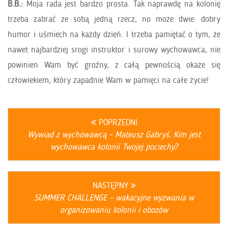
B.B.:
Moja rada jest bardzo prosta. Tak naprawdę na kolonię
trzeba zabrać ze sobą jedną rzecz, no może dwie: dobry
humor i uśmiech na każdy dzień. I trzeba pamiętać o tym, że
nawet najbardziej srogi instruktor i surowy wychowawca, nie
powinien Wam być groźny, z całą pewnością okaże się
człowiekiem, który zapadnie Wam w pamięci na całe życie!
POPRZEDNI
Wywiad z wychowawcą - Mateusz Gabryś. Kim jest
wychowawca kolonii Twojej pociechy?
NASTĘPNY
SUMMER CHALLENGE – wakacyjne wyzwania w
organizowaniu kolonii i obozów