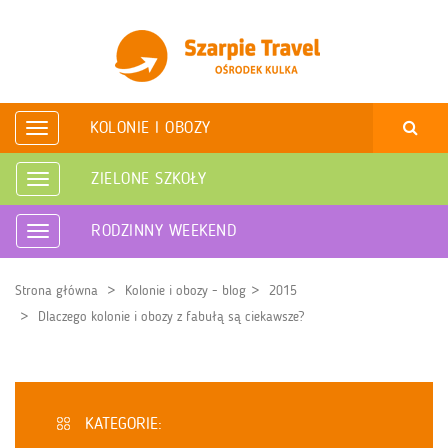
KOLONIE I OBOZY
Rozwiń
nawigację
ZIELONE SZKOŁY
Rozwiń
nawigację
RODZINNY WEEKEND
Rozwiń
nawigację
Strona główna
Kolonie i obozy - blog
2015
Dlaczego kolonie i obozy z fabułą są ciekawsze?
KATEGORIE: