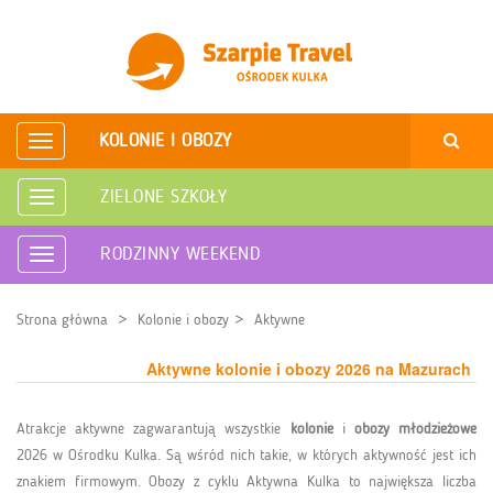
KOLONIE I OBOZY
Rozwiń
nawigację
ZIELONE SZKOŁY
Rozwiń
nawigację
RODZINNY WEEKEND
Rozwiń
nawigację
Strona główna
Kolonie i obozy
Aktywne
Aktywne kolonie i obozy 2026 na Mazurach
Atrakcje aktywne zagwarantują wszystkie
kolonie
i
obozy młodzieżowe
2026 w Ośrodku Kulka. Są wśród nich takie, w których aktywność jest ich
znakiem firmowym. Obozy z cyklu Aktywna Kulka to największa liczba