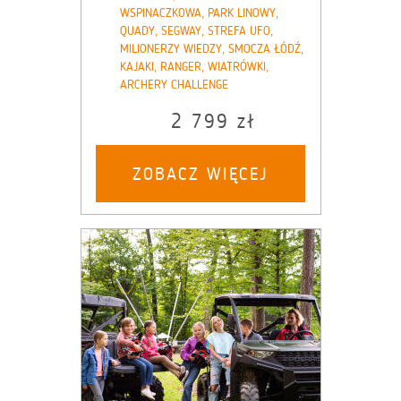
WSPINACZKOWA, PARK LINOWY,
QUADY, SEGWAY, STREFA UFO,
MILIONERZY WIEDZY, SMOCZA ŁÓDŹ,
KAJAKI, RANGER, WIATRÓWKI,
ARCHERY CHALLENGE
2 799 zł
ZOBACZ WIĘCEJ