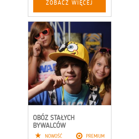
ZOBACZ WIĘCEJ
OBÓZ STAŁYCH
BYWALCÓW
NOWOŚĆ
PREMIUM