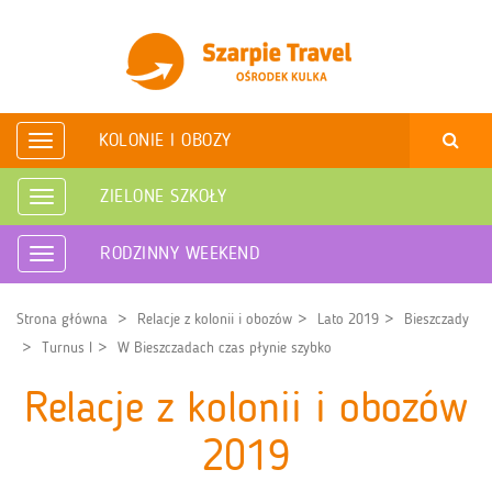
KOLONIE I OBOZY
Rozwiń
nawigację
ZIELONE SZKOŁY
Rozwiń
nawigację
RODZINNY WEEKEND
Rozwiń
nawigację
Strona główna
Relacje z kolonii i obozów
Lato 2019
Bieszczady
Turnus I
W Bieszczadach czas płynie szybko
Relacje z kolonii i obozów
2019