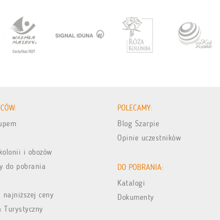
ICÓW:
POLECAMY:
kupem
Blog Szarpie
Opinie uczestników
kolonii i obozów
y do pobrania
DO POBRANIA:
Katalogi
 najniższej ceny
Dokumenty
n Turystyczny