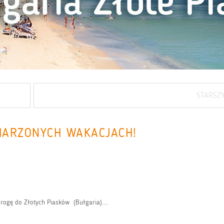
STARSZ
MARZONYCH WAKACJACH!
drogę do Złotych Piasków (Bułgaria)....