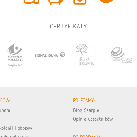
CERTYFIKATY
ICÓW:
POLECAMY:
kupem
Blog Szarpie
Opinie uczestników
kolonii i obozów
y do pobrania