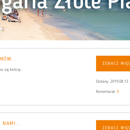
MÓW...
ZOBACZ WIĘ
o się kończy...
Dodany:
2019.08.13 
Komentarze:
0
 NAMI...
ZOBACZ WIĘ