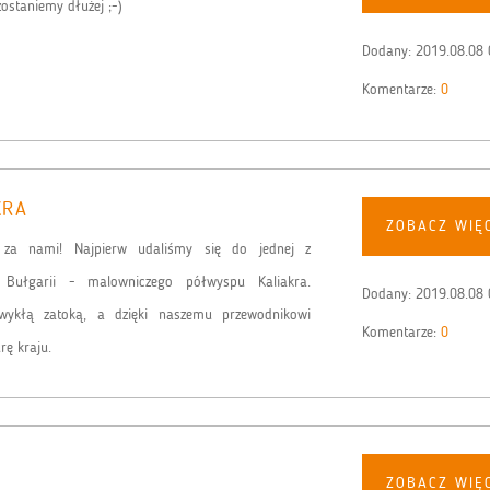
 zostaniemy dłużej ;-)
Dodany:
2019.08.08 
Komentarze:
0
KRA
ZOBACZ WIĘ
 za nami! Najpierw udaliśmy się do jednej z
ji Bułgarii - malowniczego półwyspu Kaliakra.
Dodany:
2019.08.08 
zwykłą zatoką, a dzięki naszemu przewodnikowi
Komentarze:
0
urę kraju.
ZOBACZ WIĘ