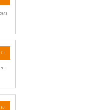
09:12
CEJ
09:05
CEJ