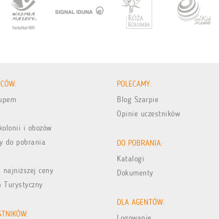
ICÓW:
POLECAMY:
kupem
Blog Szarpie
Opinie uczestników
kolonii i obozów
y do pobrania
DO POBRANIA:
Katalogi
 najniższej ceny
Dokumenty
n Turystyczny
DLA AGENTÓW:
STNIKÓW:
Logowanie