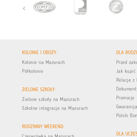
KOLONIE I OBOZY:
DLA RODZ
Kolonie na Mazurach
Przed za
Półkolonie
Jak kupić
Relacje z 
Dokument
ZIELONE SZKOŁY:
Promocje
Zielone szkoły na Mazurach
Gwarancja
Szkolne integracje na Mazurach
Polski Bo
RODZINNY WEEKEND:
DLA UCZE
Czerwcówka na Mazurach