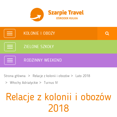
KOLONIE I OBOZY
Rozwiń
nawigację
ZIELONE SZKOŁY
Rozwiń
nawigację
RODZINNY WEEKEND
Rozwiń
nawigację
Strona główna
Relacje z kolonii i obozów
Lato 2018
Włochy Adriatyckie
Turnus IV
Relacje z kolonii i obozów
2018