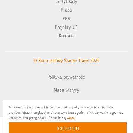
Certyfikaty
Praca
PFR
Projekty UE
Kontakt
© Biuro podróży Szarpie Travel 2026
Polityka prywatności
Mapa witryny
Realizacja:
Ta strona używa cookie i innych technologii, aby korzystanie z niej było
przyjemniejsze. Przeglądając stronę wyrażasz zgodę na ich używanie, zgodnie z
ustawieniami przeglądarki. Dowiedz się
więcej
.
ROZUMIEM