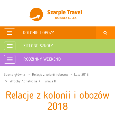
KOLONIE I OBOZY
Rozwiń
nawigację
ZIELONE SZKOŁY
Rozwiń
nawigację
RODZINNY WEEKEND
Rozwiń
nawigację
Strona główna
Relacje z kolonii i obozów
Lato 2018
Włochy Adriatyckie
Turnus II
Relacje z kolonii i obozów
2018