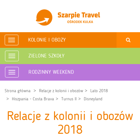
KOLONIE I OBOZY
Rozwiń
nawigację
ZIELONE SZKOŁY
Rozwiń
nawigację
RODZINNY WEEKEND
Rozwiń
nawigację
Strona główna
Relacje z kolonii i obozów
Lato 2018
Hiszpania - Costa Brava
Turnus II
Disneyland
Relacje z kolonii i obozów
2018