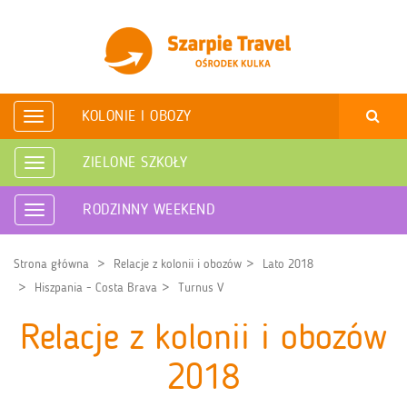
KOLONIE I OBOZY
Rozwiń
nawigację
ZIELONE SZKOŁY
Rozwiń
nawigację
RODZINNY WEEKEND
Rozwiń
nawigację
Strona główna
Relacje z kolonii i obozów
Lato 2018
Hiszpania - Costa Brava
Turnus V
Relacje z kolonii i obozów
2018