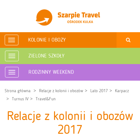
KOLONIE I OBOZY
Rozwiń
nawigację
ZIELONE SZKOŁY
Rozwiń
nawigację
RODZINNY WEEKEND
Rozwiń
nawigację
Strona główna
Relacje z kolonii i obozów
Lato 2017
Karpacz
Turnus IV
Travel&Fun
Relacje z kolonii i obozów
2017