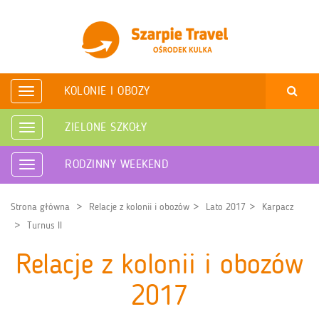
KOLONIE I OBOZY
Rozwiń
nawigację
ZIELONE SZKOŁY
Rozwiń
nawigację
RODZINNY WEEKEND
Rozwiń
nawigację
Strona główna
Relacje z kolonii i obozów
Lato 2017
Karpacz
Turnus II
Relacje z kolonii i obozów
2017