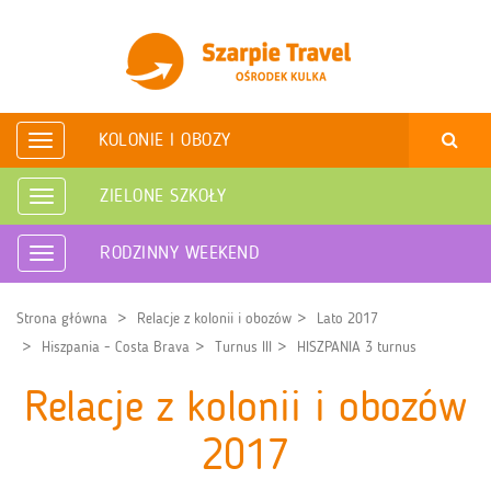
KOLONIE I OBOZY
Rozwiń
nawigację
ZIELONE SZKOŁY
Rozwiń
nawigację
RODZINNY WEEKEND
Rozwiń
nawigację
Strona główna
Relacje z kolonii i obozów
Lato 2017
Hiszpania - Costa Brava
Turnus III
HISZPANIA 3 turnus
Relacje z kolonii i obozów
2017