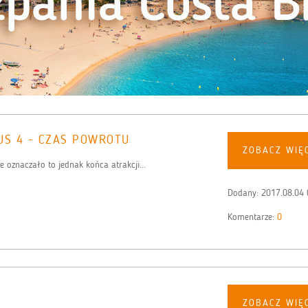
US 4 - CZAS POWROTU
ZOBACZ WIĘ
 oznaczało to jednak końca atrakcji...
Dodany:
2017.08.04 
Komentarze:
0
ZOBACZ WIĘ