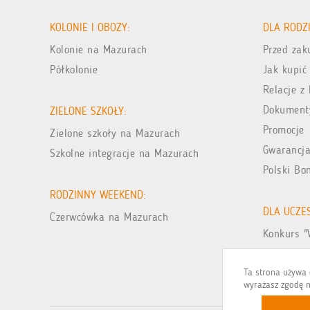
KOLONIE I OBOZY:
DLA RODZ
Kolonie na Mazurach
Przed za
Półkolonie
Jak kupić
Relacje z 
Dokument
ZIELONE SZKOŁY:
Promocje
Zielone szkoły na Mazurach
Gwarancja
Szkolne integracje na Mazurach
Polski Bo
RODZINNY WEEKEND:
DLA UCZE
Czerwcówka na Mazurach
Konkurs "
Galeria zd
Ta strona używa c
wyrażasz zgodę n