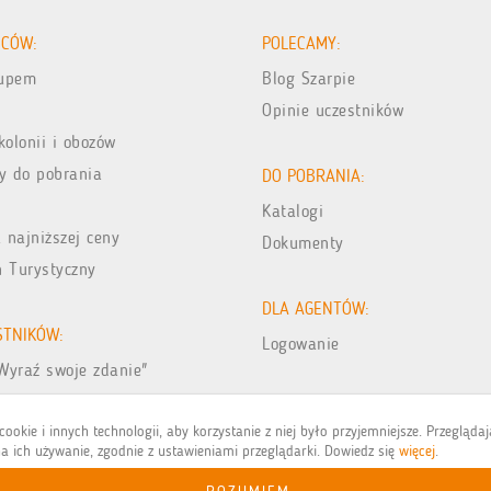
ICÓW:
POLECAMY:
kupem
Blog Szarpie
Opinie uczestników
kolonii i obozów
y do pobrania
DO POBRANIA:
Katalogi
 najniższej ceny
Dokumenty
n Turystyczny
DLA AGENTÓW:
STNIKÓW:
Logowanie
Wyraź swoje zdanie"
jęć z wakacji
ookie i innych technologii, aby korzystanie z niej było przyjemniejsze. Przegląda
a ich używanie, zgodnie z ustawieniami przeglądarki. Dowiedz się
więcej
.