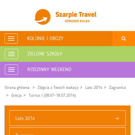
KOLONIE I OBOZY
Rozwiń
nawigację
ZIELONE SZKOŁY
Rozwiń
nawigację
RODZINNY WEEKEND
Rozwiń
nawigację
Strona główna
Zdjęcia z Twoich wakacji
Lato 2014
Zagranica
Grecja
Turnus I (08.07-18.07.2014)
Lato 2014