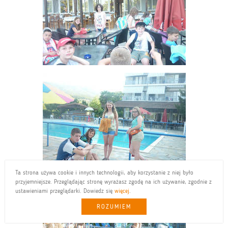
Ta strona używa cookie i innych technologii, aby korzystanie z niej było
przyjemniejsze. Przeglądając stronę wyrażasz zgodę na ich używanie, zgodnie z
ustawieniami przeglądarki. Dowiedz się
więcej
.
ROZUMIEM