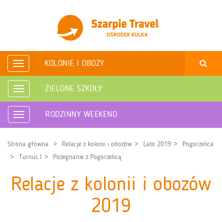
KOLONIE I OBOZY
Rozwiń
nawigację
ZIELONE SZKOŁY
Rozwiń
nawigację
RODZINNY WEEKEND
Rozwiń
nawigację
Strona główna
Relacje z kolonii i obozów
Lato 2019
Pogorzelica
Turnus I
Pożegnanie z Pogorzelicą
Relacje z kolonii i obozów
2019