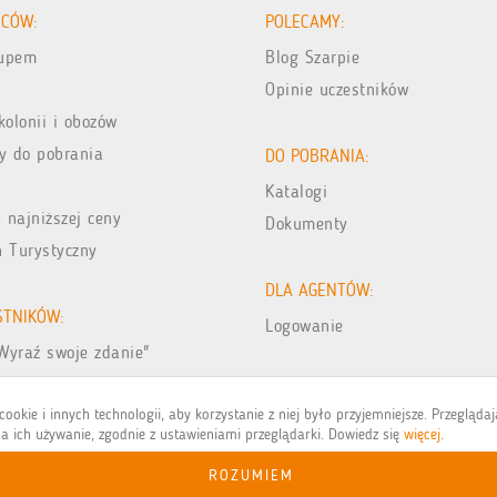
ICÓW:
POLECAMY:
kupem
Blog Szarpie
Opinie uczestników
kolonii i obozów
y do pobrania
DO POBRANIA:
Katalogi
 najniższej ceny
Dokumenty
n Turystyczny
DLA AGENTÓW:
STNIKÓW:
Logowanie
Wyraź swoje zdanie"
jęć z wakacji
ookie i innych technologii, aby korzystanie z niej było przyjemniejsze. Przegląda
a ich używanie, zgodnie z ustawieniami przeglądarki. Dowiedz się
więcej
.
ROZUMIEM