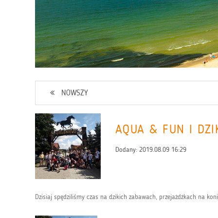
NOWSZY
AQUA & FUN I DZI
Dodany:
2019.08.09 16:29
Dzisiaj spędziliśmy czas na dzikich zabawach, przejażdżkach na koni