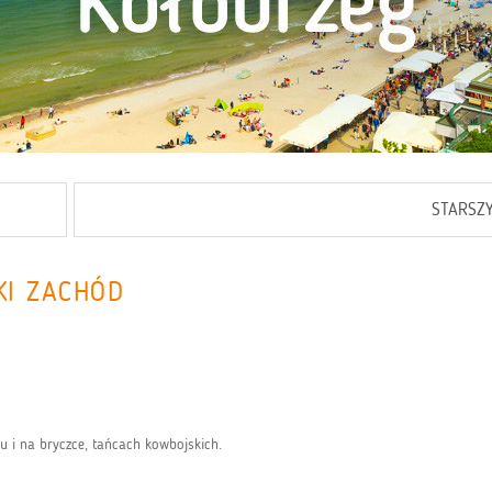
STARSZ
KI ZACHÓD
u i na bryczce, tańcach kowbojskich.