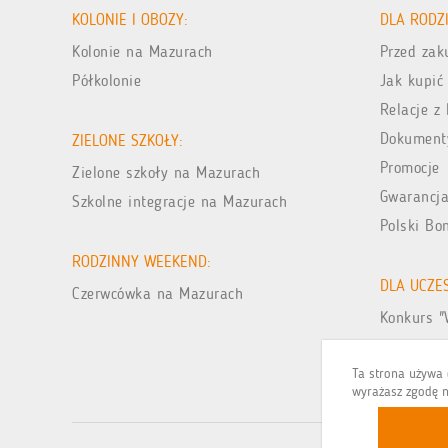
KOLONIE I OBOZY:
DLA RODZ
Kolonie na Mazurach
Przed za
Półkolonie
Jak kupić
Relacje z 
Dokument
ZIELONE SZKOŁY:
Promocje
Zielone szkoły na Mazurach
Gwarancja
Szkolne integracje na Mazurach
Polski Bo
RODZINNY WEEKEND:
DLA UCZE
Czerwcówka na Mazurach
Konkurs "
Galeria zd
Ta strona używa c
wyrażasz zgodę n