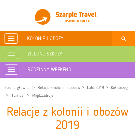
KOLONIE I OBOZY
Rozwiń
nawigację
ZIELONE SZKOŁY
Rozwiń
nawigację
RODZINNY WEEKEND
Rozwiń
nawigację
Strona główna
Relacje z kolonii i obozów
Lato 2019
Kołobrzeg
Turnus I
Międzyzdroje
Relacje z kolonii i obozów
2019