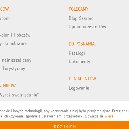
ICÓW:
POLECAMY:
kupem
Blog Szarpie
Opinie uczestników
kolonii i obozów
y do pobrania
DO POBRANIA:
Katalogi
 najniższej ceny
Dokumenty
n Turystyczny
DLA AGENTÓW:
STNIKÓW:
Logowanie
Wyraź swoje zdanie"
jęć z wakacji
ookie i innych technologii, aby korzystanie z niej było przyjemniejsze. Przegląda
a ich używanie, zgodnie z ustawieniami przeglądarki. Dowiedz się
więcej
.
ROZUMIEM