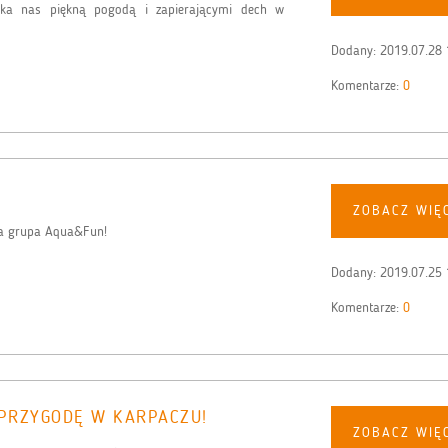
zeka nas piękną pogodą i zapierającymi dech w
Dodany:
2019.07.28 
Komentarze:
0
ZOBACZ WIĘ
ała grupa Aqua&Fun!
Dodany:
2019.07.25 
Komentarze:
0
PRZYGODĘ W KARPACZU!
ZOBACZ WIĘ