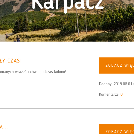
ŁY CZAS!
ZOBACZ WIĘ
nianych wrażeń i chwil podczas kolonii!
Dodany:
2019.08.01 
Komentarze:
0
...
ZOBACZ WIĘ