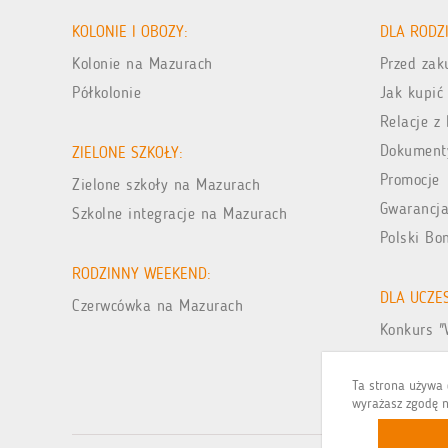
KOLONIE I OBOZY:
DLA RODZ
Kolonie na Mazurach
Przed za
Półkolonie
Jak kupić
Relacje z 
Dokument
ZIELONE SZKOŁY:
Promocje
Zielone szkoły na Mazurach
Gwarancja
Szkolne integracje na Mazurach
Polski Bo
RODZINNY WEEKEND:
DLA UCZE
Czerwcówka na Mazurach
Konkurs "
Galeria zd
Ta strona używa c
wyrażasz zgodę n