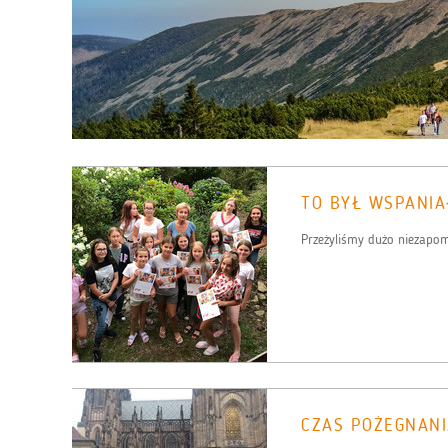
TO BYŁ WSPANIA
Przeżyliśmy dużo niezapom
CZAS POŻEGNANIA