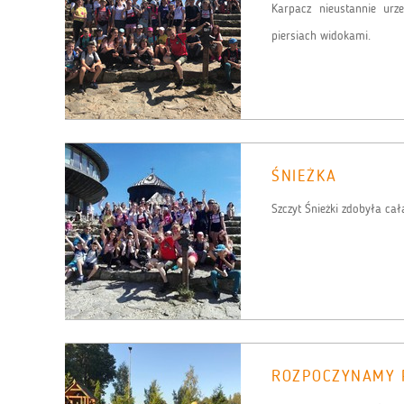
Karpacz nieustannie ur
piersiach widokami.
ŚNIEŻKA
Szczyt Śnieżki zdobyła c
ROZPOCZYNAMY 