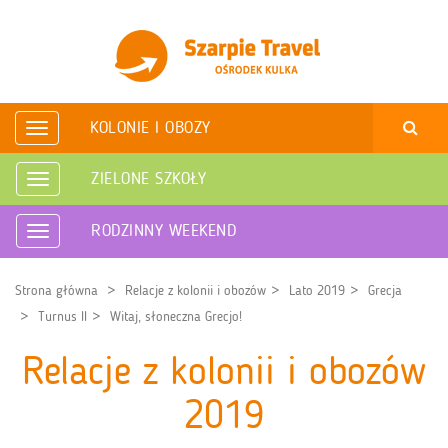
KOLONIE I OBOZY
Rozwiń
nawigację
ZIELONE SZKOŁY
Rozwiń
nawigację
RODZINNY WEEKEND
Rozwiń
nawigację
Strona główna
Relacje z kolonii i obozów
Lato 2019
Grecja
Turnus II
Witaj, słoneczna Grecjo!
Relacje z kolonii i obozów
2019