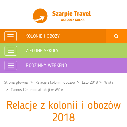
KOLONIE I OBOZY
Rozwiń
nawigację
ZIELONE SZKOŁY
Rozwiń
nawigację
RODZINNY WEEKEND
Rozwiń
nawigację
Strona główna
Relacje z kolonii i obozów
Lato 2018
Wisła
Turnus I
moc atrakcji w Wiśle
Relacje z kolonii i obozów
2018