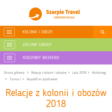
KOLONIE I OBOZY
Rozwiń
nawigację
ZIELONE SZKOŁY
Rozwiń
nawigację
RODZINNY WEEKEND
Rozwiń
nawigację
Strona główna
Relacje z kolonii i obozów
Lato 2018
Kołobrzeg
Turnus I
Aqua&Fun pozdrawia!
Relacje z kolonii i obozów
2018