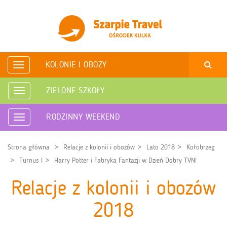
KOLONIE I OBOZY
Rozwiń
nawigację
ZIELONE SZKOŁY
Rozwiń
nawigację
RODZINNY WEEKEND
Rozwiń
nawigację
Strona główna
Relacje z kolonii i obozów
Lato 2018
Kołobrzeg
Turnus I
Harry Potter i Fabryka Fantazji w Dzień Dobry TVN!
Relacje z kolonii i obozów
2018