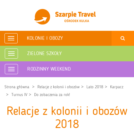
KOLONIE I OBOZY
Rozwiń
nawigację
ZIELONE SZKOŁY
Rozwiń
nawigację
RODZINNY WEEKEND
Rozwiń
nawigację
Strona główna
Relacje z kolonii i obozów
Lato 2018
Karpacz
Turnus IV
Do zobaczenia za rok!
Relacje z kolonii i obozów
2018