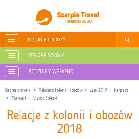
KOLONIE I OBOZY
Rozwiń
nawigację
ZIELONE SZKOŁY
Rozwiń
nawigację
RODZINNY WEEKEND
Rozwiń
nawigację
Strona główna
Relacje z kolonii i obozów
Lato 2018
Karpacz
Turnus I
U stóp Śnieżki
Relacje z kolonii i obozów
2018