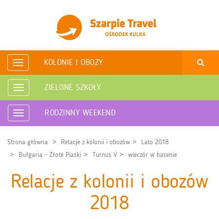
KOLONIE I OBOZY
Rozwiń
nawigację
ZIELONE SZKOŁY
Rozwiń
nawigację
RODZINNY WEEKEND
Rozwiń
nawigację
Strona główna
Relacje z kolonii i obozów
Lato 2018
Bułgaria - Złote Piaski
Turnus V
wieczór w basenie
Relacje z kolonii i obozów
2018