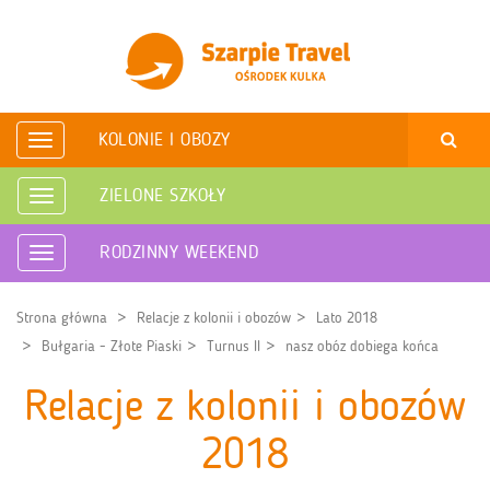
KOLONIE I OBOZY
Rozwiń
nawigację
ZIELONE SZKOŁY
Rozwiń
nawigację
RODZINNY WEEKEND
Rozwiń
nawigację
Strona główna
Relacje z kolonii i obozów
Lato 2018
Bułgaria - Złote Piaski
Turnus II
nasz obóz dobiega końca
Relacje z kolonii i obozów
2018