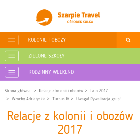
KOLONIE I OBOZY
Rozwiń
nawigację
ZIELONE SZKOŁY
Rozwiń
nawigację
RODZINNY WEEKEND
Rozwiń
nawigację
Strona główna
Relacje z kolonii i obozów
Lato 2017
Włochy Adriatyckie
Turnus IV
Uwaga! Rywalizacja grup!
Relacje z kolonii i obozów
2017