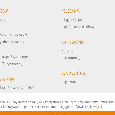
ICÓW:
POLECAMY:
kupem
Blog Szarpie
Opinie uczestników
kolonii i obozów
y do pobrania
DO POBRANIA:
Katalogi
 najniższej ceny
Dokumenty
n Turystyczny
DLA AGENTÓW:
STNIKÓW:
Logowanie
Wyraź swoje zdanie"
jęć z wakacji
ookie i innych technologii, aby korzystanie z niej było przyjemniejsze. Przegląda
a ich używanie, zgodnie z ustawieniami przeglądarki. Dowiedz się
więcej
.