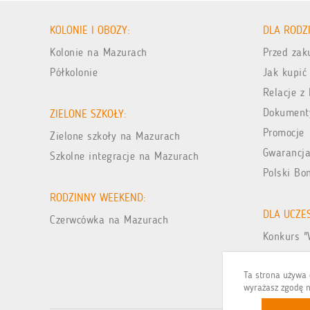
KOLONIE I OBOZY:
DLA RODZ
Kolonie na Mazurach
Przed za
Półkolonie
Jak kupić
Relacje z 
Dokument
ZIELONE SZKOŁY:
Promocje
Zielone szkoły na Mazurach
Gwarancja
Szkolne integracje na Mazurach
Polski Bo
RODZINNY WEEKEND:
DLA UCZE
Czerwcówka na Mazurach
Konkurs "
Galeria zd
Ta strona używa c
wyrażasz zgodę n