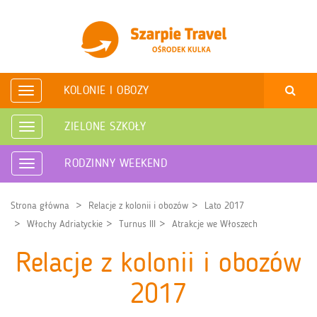
KOLONIE I OBOZY
Rozwiń
nawigację
ZIELONE SZKOŁY
Rozwiń
nawigację
RODZINNY WEEKEND
Rozwiń
nawigację
Strona główna
Relacje z kolonii i obozów
Lato 2017
Włochy Adriatyckie
Turnus III
Atrakcje we Włoszech
Relacje z kolonii i obozów
2017