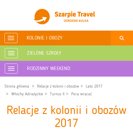
KOLONIE I OBOZY
Rozwiń
nawigację
ZIELONE SZKOŁY
Rozwiń
nawigację
RODZINNY WEEKEND
Rozwiń
nawigację
Strona główna
Relacje z kolonii i obozów
Lato 2017
Włochy Adriatyckie
Turnus II
Pora wracać
Relacje z kolonii i obozów
2017