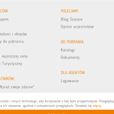
ICÓW:
POLECAMY:
kupem
Blog Szarpie
Opinie uczestników
kolonii i obozów
y do pobrania
DO POBRANIA:
Katalogi
 najniższej ceny
Dokumenty
n Turystyczny
DLA AGENTÓW:
STNIKÓW:
Logowanie
Wyraź swoje zdanie"
jęć z wakacji
ookie i innych technologii, aby korzystanie z niej było przyjemniejsze. Przegląda
a ich używanie, zgodnie z ustawieniami przeglądarki. Dowiedz się
więcej
.