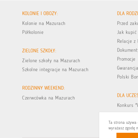
KOLONIE I OBOZY:
DLA RODZ
Kolonie na Mazurach
Przed za
Półkolonie
Jak kupić
Relacje z 
Dokument
ZIELONE SZKOŁY:
Promocje
Zielone szkoły na Mazurach
Gwarancja
Szkolne integracje na Mazurach
Polski Bo
RODZINNY WEEKEND:
DLA UCZE
Czerwcówka na Mazurach
Konkurs "
Galeria zd
Ta strona używa c
wyrażasz zgodę n