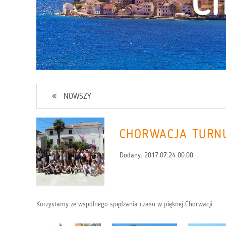
NOWSZY
CHORWACJA TURN
Dodany:
2017.07.24 00:00
Korzystamy ze wspólnego spędzania czasu w pięknej Chorwacji...