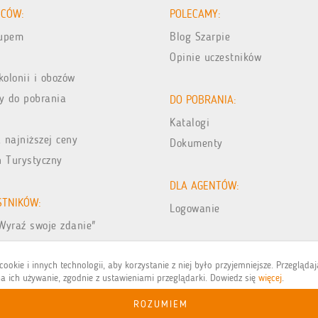
ICÓW:
POLECAMY:
kupem
Blog Szarpie
Opinie uczestników
kolonii i obozów
y do pobrania
DO POBRANIA:
Katalogi
 najniższej ceny
Dokumenty
n Turystyczny
DLA AGENTÓW:
STNIKÓW:
Logowanie
Wyraź swoje zdanie"
jęć z wakacji
ookie i innych technologii, aby korzystanie z niej było przyjemniejsze. Przegląda
a ich używanie, zgodnie z ustawieniami przeglądarki. Dowiedz się
więcej
.
ROZUMIEM