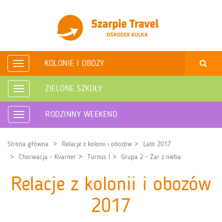
KOLONIE I OBOZY
Rozwiń
nawigację
ZIELONE SZKOŁY
Rozwiń
nawigację
RODZINNY WEEKEND
Rozwiń
nawigację
Strona główna
Relacje z kolonii i obozów
Lato 2017
Chorwacja - Kvarner
Turnus I
Grupa 2 - Żar z nieba
Relacje z kolonii i obozów
2017