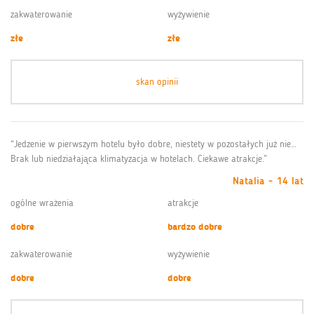
zakwaterowanie
wyżywienie
złe
złe
skan opinii
“Jedzenie w pierwszym hotelu było dobre, niestety w pozostałych już nie…
Brak lub niedziałająca klimatyzacja w hotelach. Ciekawe atrakcje.”
Natalia - 14 lat
ogólne wrażenia
atrakcje
dobre
bardzo dobre
zakwaterowanie
wyżywienie
dobre
dobre