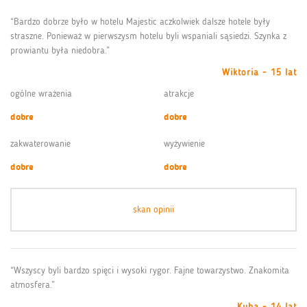
“Bardzo dobrze było w hotelu Majestic aczkolwiek dalsze hotele były
straszne. Ponieważ w pierwszysm hotelu byli wspaniali sąsiedzi. Szynka z
prowiantu była niedobra.”
Wiktoria - 15 lat
ogólne wrażenia
atrakcje
dobre
dobre
zakwaterowanie
wyżywienie
dobre
dobre
skan opinii
“Wszyscy byli bardzo spięci i wysoki rygor. Fajne towarzystwo. Znakomita
atmosfera.”
Kuba - 14 lat