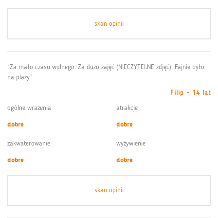
skan opinii
“Za mało czasu wolnego. Za dużo zajęć (NIECZYTELNE zdjęć). Fajnie było
na plaży.”
Filip - 14 lat
ogólne wrażenia
atrakcje
dobre
dobre
zakwaterowanie
wyżywienie
dobre
dobre
skan opinii