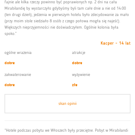
fajnie ale kilka rzeczy powinno być poprawionych np. 2 dni na cała
Mirabilandię by wystarczyło gdybyśmy byli tam całe dnie a nie od 14:00
(ten drugi dzień), jedzenia w pierwszym hotelu było zdecydowanie za mało
(przy moim stole siedziało 8 osób z czego połowa mogła się najeść).
Większych nieprzyjemności nie doświadczyłem. Ogólnie kolonia była
spoko.”
Kacper - 14 lat
ogólne wrażenia
atrakcje
dobre
dobre
zakwaterowanie
wyżywienie
dobre
złe
skan opinii
“Hotele podczas pobytu we Włoszech były przeciętne. Pobyt w Mirabilandi