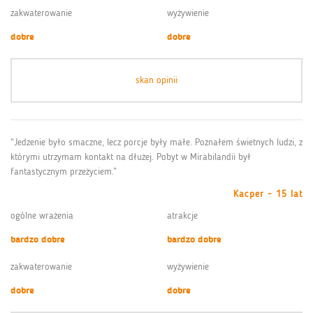
zakwaterowanie
wyżywienie
dobre
dobre
skan opinii
“Jedzenie było smaczne, lecz porcje były małe. Poznałem świetnych ludzi, z
którymi utrzymam kontakt na dłużej. Pobyt w Mirabilandii był
fantastycznym przeżyciem.”
Kacper - 15 lat
ogólne wrażenia
atrakcje
bardzo dobre
bardzo dobre
zakwaterowanie
wyżywienie
dobre
dobre