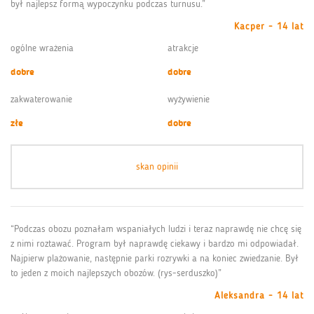
był najlepsz formą wypoczynku podczas turnusu.”
Kacper - 14 lat
ogólne wrażenia
atrakcje
dobre
dobre
zakwaterowanie
wyżywienie
złe
dobre
skan opinii
“Podczas obozu poznałam wspaniałych ludzi i teraz naprawdę nie chcę się
z nimi roztawać. Program był naprawdę ciekawy i bardzo mi odpowiadał.
Najpierw plażowanie, następnie parki rozrywki a na koniec zwiedzanie. Był
to jeden z moich najlepszych obozów. (rys-serduszko)”
Aleksandra - 14 lat