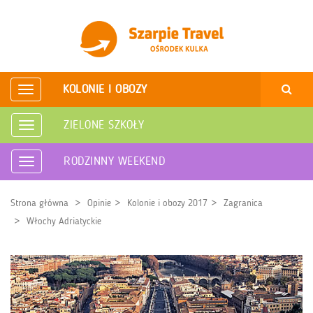
KOLONIE I OBOZY
Rozwiń
nawigację
ZIELONE SZKOŁY
Rozwiń
nawigację
RODZINNY WEEKEND
Rozwiń
nawigację
Strona główna
Opinie
Kolonie i obozy 2017
Zagranica
Włochy Adriatyckie