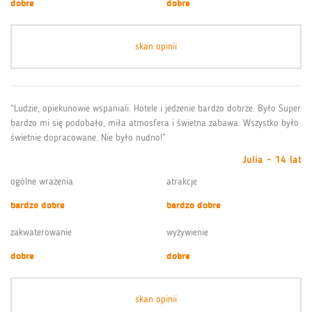
dobre
dobre
skan opinii
“Ludzie, opiekunowie wspaniali. Hotele i jedzenie bardzo dobrze. Było Super
bardzo mi się podobało, miła atmosfera i świetna zabawa. Wszystko było
świetnie dopracowane. Nie było nudno!”
Julia - 14 lat
ogólne wrażenia
atrakcje
bardzo dobre
bardzo dobre
zakwaterowanie
wyżywienie
dobre
dobre
skan opinii