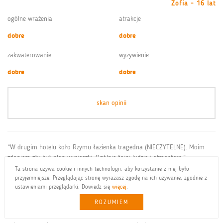
Zofia - 16 lat
ogólne wrażenia
atrakcje
dobre
dobre
zakwaterowanie
wyżywienie
dobre
dobre
skan opinii
“W drugim hotelu koło Rzymu łazienka tragedna (NIECZYTELNE). Moim
zdaniem zły był plan wycieczki. Ogólnie fajni ludzie i atmosfera.”
Ta strona używa cookie i innych technologii, aby korzystanie z niej było
Adam - 18 lat
przyjemniejsze. Przeglądając stronę wyrażasz zgodę na ich używanie, zgodnie z
ustawieniami przeglądarki. Dowiedz się
więcej
.
ogólne wrażenia
atrakcje
ROZUMIEM
bardzo dobre
dobre