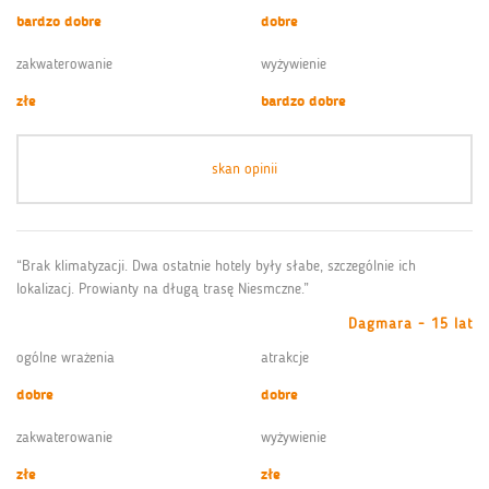
bardzo dobre
dobre
zakwaterowanie
wyżywienie
złe
bardzo dobre
skan opinii
“Brak klimatyzacji. Dwa ostatnie hotely były słabe, szczególnie ich
lokalizacj. Prowianty na długą trasę Niesmczne.”
Dagmara - 15 lat
ogólne wrażenia
atrakcje
dobre
dobre
zakwaterowanie
wyżywienie
złe
złe