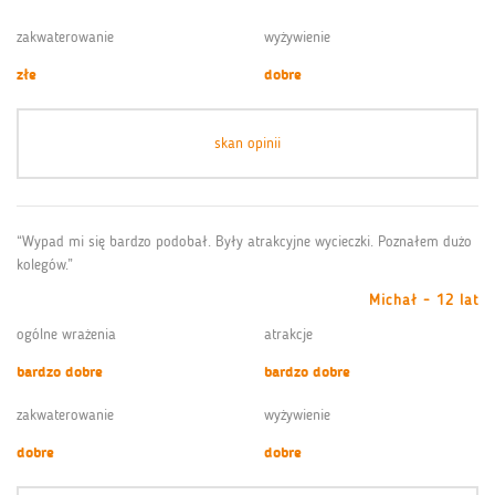
zakwaterowanie
wyżywienie
złe
dobre
skan opinii
“Wypad mi się bardzo podobał. Były atrakcyjne wycieczki. Poznałem dużo
kolegów.”
Michał - 12 lat
ogólne wrażenia
atrakcje
bardzo dobre
bardzo dobre
zakwaterowanie
wyżywienie
dobre
dobre