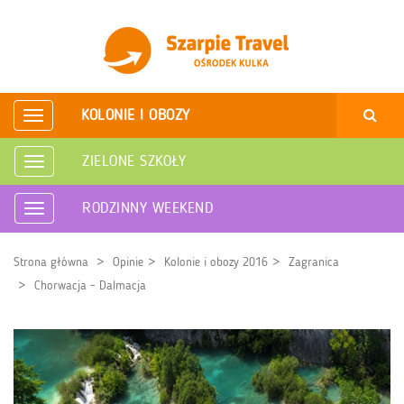
KOLONIE I OBOZY
Rozwiń
nawigację
ZIELONE SZKOŁY
Rozwiń
nawigację
RODZINNY WEEKEND
Rozwiń
nawigację
Strona główna
Opinie
Kolonie i obozy 2016
Zagranica
Chorwacja - Dalmacja