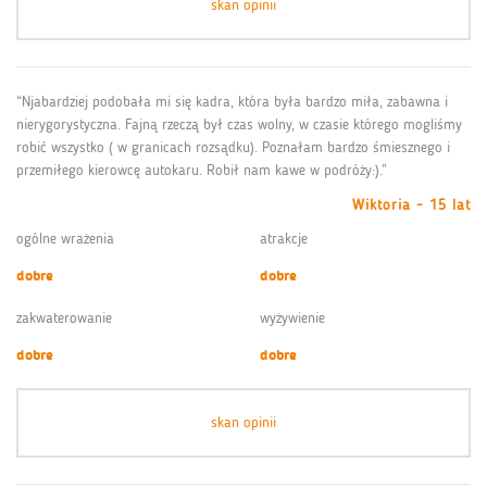
skan opinii
“Njabardziej podobała mi się kadra, która była bardzo miła, zabawna i
nierygorystyczna. Fajną rzeczą był czas wolny, w czasie którego mogliśmy
robić wszystko ( w granicach rozsądku). Poznałam bardzo śmiesznego i
przemiłego kierowcę autokaru. Robił nam kawe w podróży:).”
Wiktoria - 15 lat
ogólne wrażenia
atrakcje
dobre
dobre
zakwaterowanie
wyżywienie
dobre
dobre
skan opinii