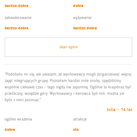
bardzo dobre
dobre
zakwaterowanie
wyżywienie
bardzo dobre
bardzo dobre
skan opinii
“Podobało mi się, ale uważam, że wychowawcy mogli zorganizować więcej
zajęć integrujących grupę. Poznałam bardzo miłe osoby, spędziliśmy
wspólnie ciekawie czas - tego nigdy nie zapomnę. Ogólnie to krajobraz był
prześliczny, wszędzie góry. Wychowawcy i kierowca byli mili. można sie
było z nimi pośmiać.”
Julia - 14 lat
ogólne wrażenia
atrakcje
dobre
złe