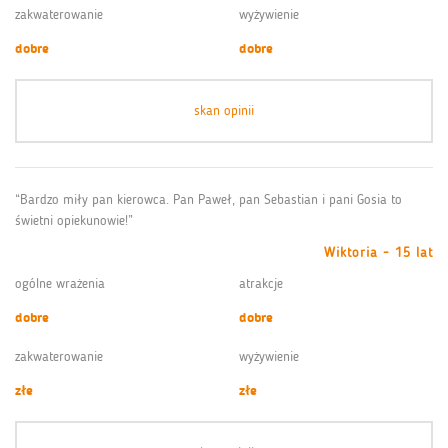
zakwaterowanie
wyżywienie
dobre
dobre
skan opinii
“Bardzo miły pan kierowca. Pan Paweł, pan Sebastian i pani Gosia to
świetni opiekunowie!”
Wiktoria - 15 lat
ogólne wrażenia
atrakcje
dobre
dobre
zakwaterowanie
wyżywienie
złe
złe