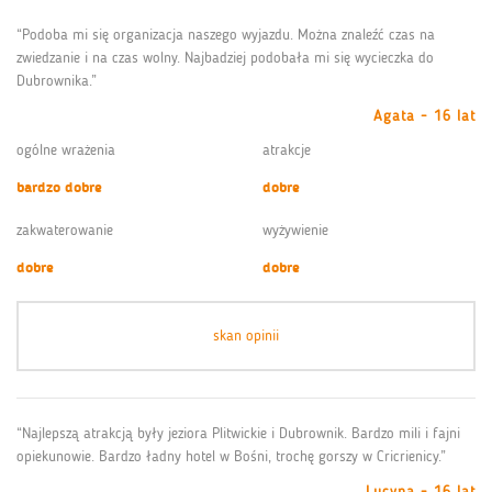
“Podoba mi się organizacja naszego wyjazdu. Można znaleźć czas na
zwiedzanie i na czas wolny. Najbadziej podobała mi się wycieczka do
Dubrownika.”
Agata - 16 lat
ogólne wrażenia
atrakcje
bardzo dobre
dobre
zakwaterowanie
wyżywienie
dobre
dobre
skan opinii
“Najlepszą atrakcją były jeziora Plitwickie i Dubrownik. Bardzo mili i fajni
opiekunowie. Bardzo ładny hotel w Bośni, trochę gorszy w Cricrienicy.”
Lucyna - 16 lat