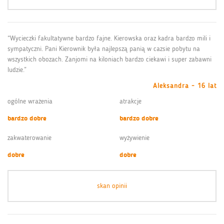
“Wycieczki fakultatywne bardzo fajne. Kierowska oraz kadra bardzo mili i
sympatyczni. Pani Kierownik była najlepszą panią w cazsie pobytu na
wszystkich obozach. Zanjomi na kiloniach bardzo ciekawi i super zabawni
ludzie.”
Aleksandra - 16 lat
ogólne wrażenia
atrakcje
bardzo dobre
bardzo dobre
zakwaterowanie
wyżywienie
dobre
dobre
skan opinii