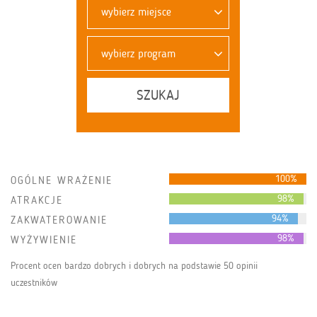
wybierz miejsce
wybierz program
SZUKAJ
100%
OGÓLNE WRAŻENIE
98%
ATRAKCJE
94%
ZAKWATEROWANIE
98%
WYŻYWIENIE
Procent ocen bardzo dobrych i dobrych na podstawie 50 opinii
uczestników