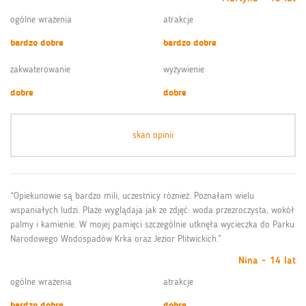
ogólne wrażenia
atrakcje
bardzo dobre
bardzo dobre
zakwaterowanie
wyżywienie
dobre
dobre
skan opinii
“Opiekunowie są bardzo mili, uczestnicy róznież. Poznałam wielu
wspaniałych ludzi. Plaże wyglądaja jak ze zdjęć: woda przezroczysta, wokół
palmy i kamienie. W mojej pamięci szczególnie utknęła wycieczka do Parku
Narodowego Wodospadów Krka oraz Jezior Plitwickich.”
Nina - 14 lat
ogólne wrażenia
atrakcje
bardzo dobre
dobre