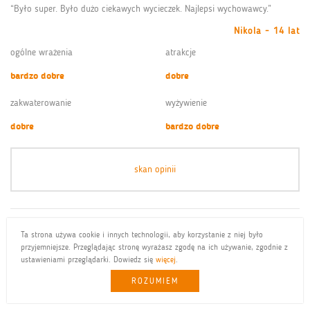
“Było super. Było dużo ciekawych wycieczek. Najlepsi wychowawcy.”
Nikola - 14 lat
ogólne wrażenia
atrakcje
bardzo dobre
dobre
zakwaterowanie
wyżywienie
dobre
bardzo dobre
skan opinii
“Najlepsza wycieczka rejs statkiem. Fajny pan kierowca. Ciekawi ludzie.”
Ta strona używa cookie i innych technologii, aby korzystanie z niej było
przyjemniejsze. Przeglądając stronę wyrażasz zgodę na ich używanie, zgodnie z
Julia - 16 lat
ustawieniami przeglądarki. Dowiedz się
więcej
.
ogólne wrażenia
atrakcje
ROZUMIEM
bardzo dobre
dobre