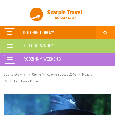
KOLONIE I OBOZY
Rozwiń
nawigację
ZIELONE SZKOŁY
Rozwiń
nawigację
RODZINNY WEEKEND
Rozwiń
nawigację
Strona główna
Opinie
Kolonie i obozy 2016
Mazury
Kulka - Harry Potter