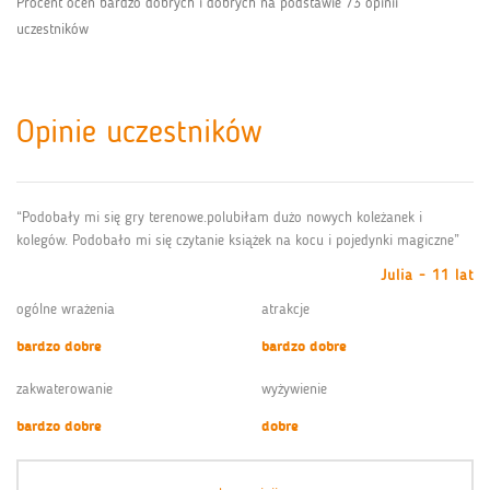
Procent ocen bardzo dobrych i dobrych na podstawie 73 opinii
uczestników
Opinie uczestników
“Podobały mi się gry terenowe.polubiłam dużo nowych koleżanek i
kolegów. Podobało mi się czytanie książek na kocu i pojedynki magiczne”
Julia - 11 lat
ogólne wrażenia
atrakcje
bardzo dobre
bardzo dobre
zakwaterowanie
wyżywienie
bardzo dobre
dobre