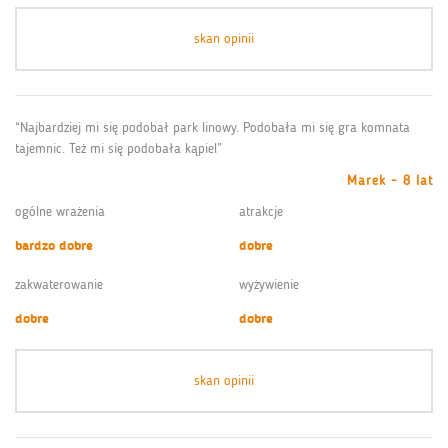
skan opinii
“Najbardziej mi się podobał park linowy. Podobała mi się gra komnata
tajemnic. Też mi się podobała kąpiel”
Marek - 8 lat
ogólne wrażenia
atrakcje
bardzo dobre
dobre
zakwaterowanie
wyżywienie
dobre
dobre
skan opinii