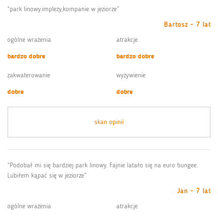
“park linowy.implezy,kompanie w jeziorze”
Bartosz - 7 lat
ogólne wrażenia
atrakcje
bardzo dobre
bardzo dobre
zakwaterowanie
wyżywienie
dobre
dobre
skan opinii
“Podobał mi się bardziej park linowy. Fajnie latało się na euro bungee.
Lubiłem kąpać się w jeziorze”
Jan - 7 lat
ogólne wrażenia
atrakcje