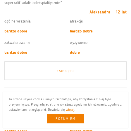
superkalifradalistodekspialitycznie!”
Aleksandra - 12 lat
ogólne wrażenia
atrakcje
bardzo dobre
bardzo dobre
zakwaterowanie
wyżywienie
bardzo dobre
dobre
skan opinii
“Tu jest tak fajnie że nie da się opisać. Nasza Pani zasługuje na
Ta strona używa cookie i innych technologii, aby korzystanie z niej było
podwyszkę. Super był piknik rodzinny”
przyjemniejsze. Przeglądając stronę wyrażasz zgodę na ich używanie, zgodnie z
ustawieniami przeglądarki. Dowiedz się
więcej
.
Wiktoria - 9 lat
ROZUMIEM
ogólne wrażenia
atrakcje