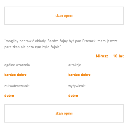
skan opinii
“mogliby poprawić obiady. Bardzo fajny był pan Przemek, mam jeszcze
pare zkan ale poza tym było fajnie”
Miłosz - 10 lat
ogólne wrażenia
atrakcje
bardzo dobre
bardzo dobre
zakwaterowanie
wyżywienie
dobre
dobre
skan opinii