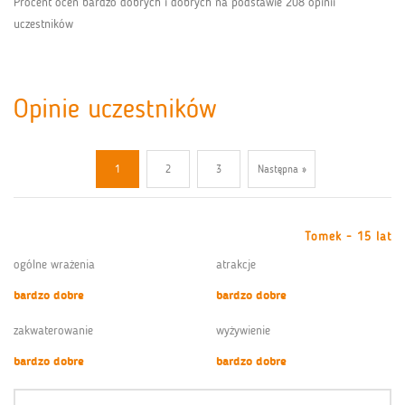
Procent ocen bardzo dobrych i dobrych na podstawie 208 opinii
uczestników
Opinie uczestników
1
2
3
Następna »
Tomek - 15 lat
ogólne wrażenia
atrakcje
bardzo dobre
bardzo dobre
zakwaterowanie
wyżywienie
bardzo dobre
bardzo dobre