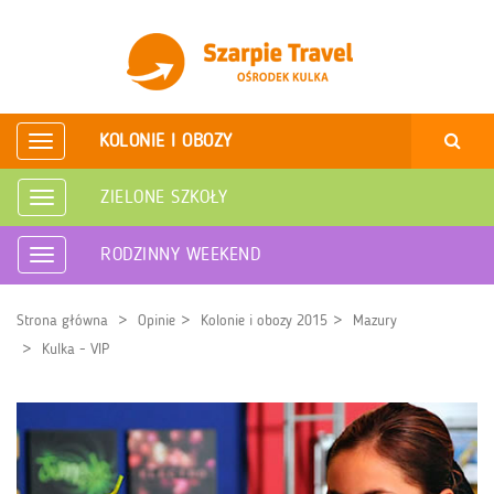
KOLONIE I OBOZY
Rozwiń
nawigację
ZIELONE SZKOŁY
Rozwiń
nawigację
RODZINNY WEEKEND
Rozwiń
nawigację
Strona główna
Opinie
Kolonie i obozy 2015
Mazury
Kulka - VIP