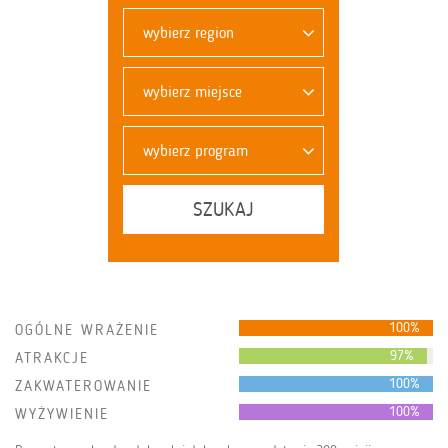
wybierz region
wybierz miejsce
wybierz program
SZUKAJ
100%
OGÓLNE WRAŻENIE
97%
ATRAKCJE
100%
ZAKWATEROWANIE
100%
WYŻYWIENIE