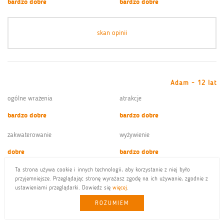
bardzo dobre
bardzo dobre
skan opinii
Adam - 12 lat
ogólne wrażenia
atrakcje
bardzo dobre
bardzo dobre
zakwaterowanie
wyżywienie
dobre
bardzo dobre
Ta strona używa cookie i innych technologii, aby korzystanie z niej było
przyjemniejsze. Przeglądając stronę wyrażasz zgodę na ich używanie, zgodnie z
skan opinii
ustawieniami przeglądarki. Dowiedz się
więcej
.
ROZUMIEM