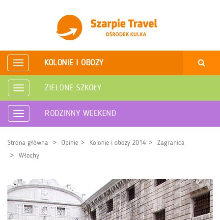
KOLONIE I OBOZY
Rozwiń
nawigację
ZIELONE SZKOŁY
Rozwiń
nawigację
RODZINNY WEEKEND
Rozwiń
nawigację
Strona główna
Opinie
Kolonie i obozy 2014
Zagranica
Włochy