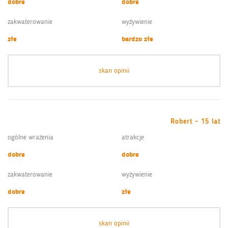
dobre
dobre
zakwaterowanie
wyżywienie
złe
bardzo złe
skan opinii
Robert - 15 lat
ogólne wrażenia
atrakcje
dobre
dobre
zakwaterowanie
wyżywienie
dobre
złe
skan opinii