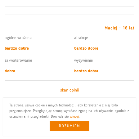
Maciej - 16 lat
ogólne wrażenia
atrakcje
bardzo dobre
bardzo dobre
zakwaterowanie
wyżywienie
dobre
bardzo dobre
skan opinii
Ta strona używa cookie i innych technologii, aby korzystanie z niej było
przyjemniejsze. Przeglądając stronę wyrażasz zgodę na ich używanie, zgodnie z
ustawieniami przeglądarki. Dowiedz się
więcej
.
Mateusz - 13 lat
ROZUMIEM
ogólne wrażenia
atrakcje