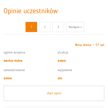
Opinie uczestników
1
2
3
Następna »
Nina Anna - 17 lat
ogólne wrażenia
atrakcje
bardzo dobre
dobre
zakwaterowanie
wyżywienie
dobre
złe
skan opinii