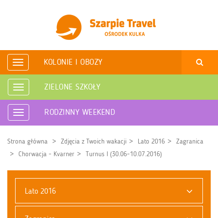
KOLONIE I OBOZY
Rozwiń
nawigację
ZIELONE SZKOŁY
Rozwiń
nawigację
RODZINNY WEEKEND
Rozwiń
nawigację
Strona główna
Zdjęcia z Twoich wakacji
Lato 2016
Zagranica
Chorwacja - Kvarner
Turnus I (30.06-10.07.2016)
Lato 2016