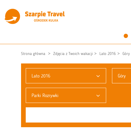
Strona główna
Zdjęcia z Twoich wakacji
Lato 2016
Góry
Lato 2016
Góry
Parki Rozrywki