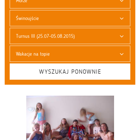
Morze
Świnoujście
Turnus III (25.07-05.08.2015)
Wakacje na topie
WYSZUKAJ PONOWNIE