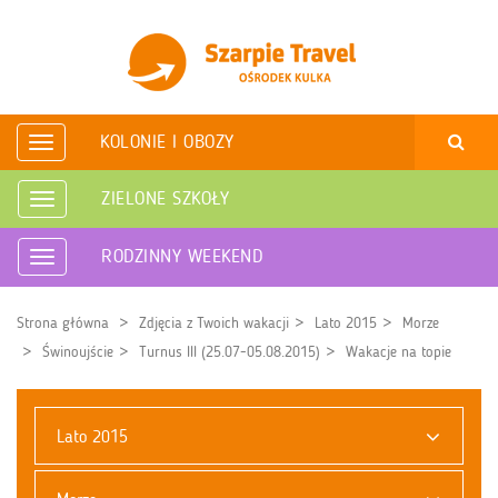
KOLONIE I OBOZY
Rozwiń
nawigację
ZIELONE SZKOŁY
Rozwiń
nawigację
RODZINNY WEEKEND
Rozwiń
nawigację
Strona główna
Zdjęcia z Twoich wakacji
Lato 2015
Morze
Świnoujście
Turnus III (25.07-05.08.2015)
Wakacje na topie
Lato 2015