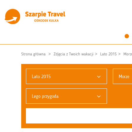
Strona główna
Zdjęcia z Twoich wakacji
Lato 2015
Morz
Lato 2015
Morze
Lego przygoda