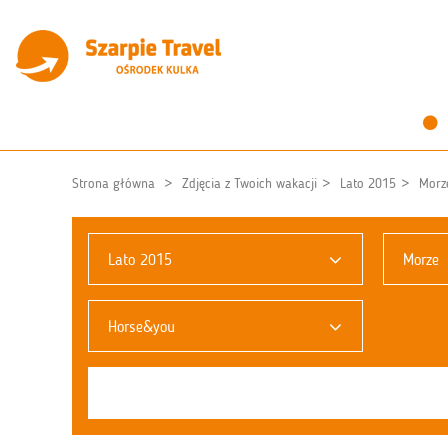
Strona główna
Zdjęcia z Twoich wakacji
Lato 2015
Morz
Lato 2015
Morze
Horse&you