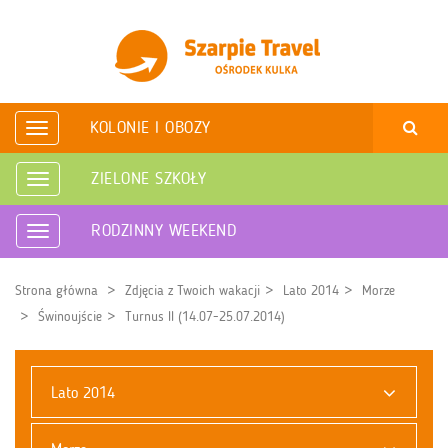
KOLONIE I OBOZY
Rozwiń
nawigację
ZIELONE SZKOŁY
Rozwiń
nawigację
RODZINNY WEEKEND
Rozwiń
nawigację
Strona główna
Zdjęcia z Twoich wakacji
Lato 2014
Morze
Świnoujście
Turnus II (14.07-25.07.2014)
Lato 2014