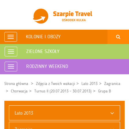
KOLONIE I OBOZY
Rozwiń
nawigację
ZIELONE SZKOŁY
Rozwiń
nawigację
RODZINNY WEEKEND
Rozwiń
nawigację
Strona główna
Zdjęcia z Twoich wakacji
Lato 2013
Zagranica
Chorwacja
Turnus II (20.07.2013 - 30.07.2013)
Grupa B
Lato 2013